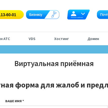
н АТС
VDS
Хостинг
Домен
Виртуальная приёмная
тная форма для жалоб и пред
ВАШЕ ИМЯ
*