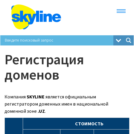
Тарифы и услуги
Регистрация
Телефония
доменов
Онлайн АТС
VDS
Компания
SKYLINE
является официальным
регистратором доменных имен в национальной
доменной зоне
.UZ
.
Хостинг
СТОИМОСТЬ
Домен