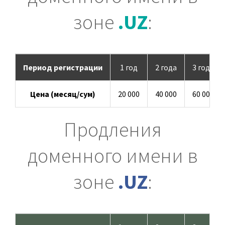
зоне
.UZ
:
Оплата
Контакты
Период регистрации
1 год
2 года
3 года
Кинотеатр
Цена (месяц/сум)
20 000
40 000
60 000
Продления
доменного имени в
зоне
.UZ
: