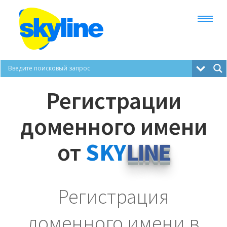
Тарифы и услуги
Регистрации
Телефония
доменного имени
Онлайн АТС
от
SKY
LINE
VDS
Регистрация
Хостинг
доменного имени в
Домен