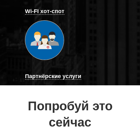
Wi-FI хот-спот
Партнёрские услуги
Попробуй это
сейчас