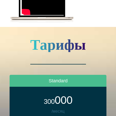
Тарифы
Standard
000
300
/месяц